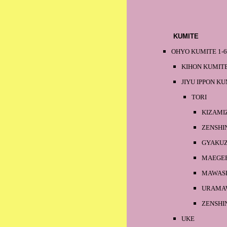
KUMITE
OHYO KUMITE 1-
KIHON KUMITE
JIYU IPPON K
TORI
KIZAMI
ZENSHI
GYAKUZ
MAEGE
MAWASH
URAMAW
ZENSHI
UKE