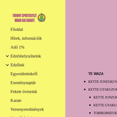
Sk
Főoldal
Hírek, információk
Adó 1%
Edzéshelyszíneink
Edzőink
Egyesületünkről
TE WAZA
KETTE JUNZUKI 
Eseménynaptár
KETTE GYAKUZUK
Fekete öveseink
KETTE JUNZUK
Karate
KETTE GYAKU
Versenyeredmények
TOBIKOMIZUK