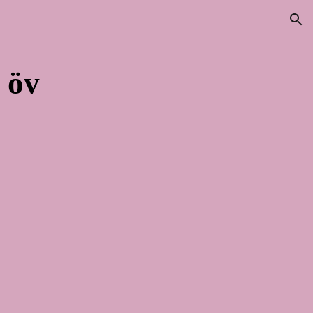
ion
 öv