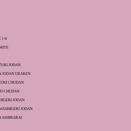
6
 1-6
UMITE
ZUKI JODAN
N JODAN URAKEN
UKI CHUDAN
RI CHUDAN
IGERI JODAN
ASHIGERI JODAN
N ASHIBARAI