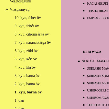
Vezetőségünk
NAGASHIZUKI
Vizsgaanyag
TEISHO HIDARI
10. kyu, fehér öv
EMPI AGE JOD
9. kyu, fehér öv
8. kyu, citromsárga öv
7. kyu, narancssárga öv
6. kyu, zöld öv
KERI WAZA
5. kyu, kék öv
SURIASHI MAEGE
4. kyu, lila öv
SURIASHI MA
3. kyu, barna öv
SURIASHI SOK
SURIASHI ASH
2. kyu, barna öv
USHIROGERI 
1. kyu, barna öv
USHIROMAWAS
1. dan
TOBISOKUTO 
2. dan