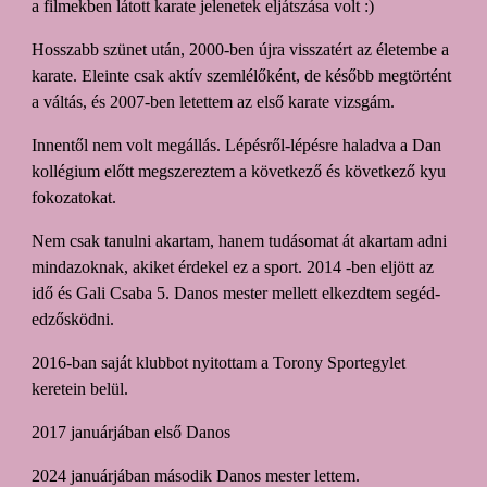
a filmekben látott karate jelenetek eljátszása volt :)
Hosszabb
szünet után, 2000-ben újra visszatért
az
életembe a
karate.
Eleinte
csak aktív szemlélőként, de később megtörtént
a váltás, és 2007-ben letettem az első karate vizsgám.
Innentől nem volt megállás. Lépésről-lépésre haladva a Dan
kollégium előtt megszereztem a következő és következő kyu
fokozatokat.
Nem csak tanulni akartam, hanem tudásomat át akartam adni
mindazoknak, akiket érdekel
ez a sport
. 2014 -ben eljött az
idő és Gali Csaba 5. Danos mester mellett elkezdtem segéd-
edzősködni.
2016-ban saját klubbot nyitottam a Torony Sportegylet
keretein belül.
2017 januárjában első Danos
2024
januárjában
második
Danos mester lettem.