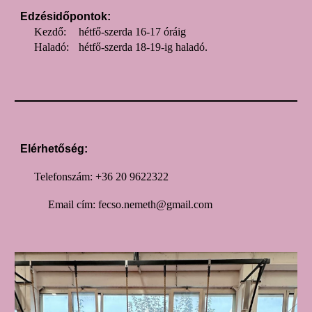
Edzésidőpontok:
Kezdő:
hétfő-szerda
16-17 óráig
Haladó:
hétfő-szerda 1
8
-1
9
-ig haladó.
Elérhetőség:
Telefonszám: +36 20 9622322
Email cím: fecso.nemeth@gmail.com