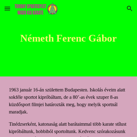
Skip to main content
Skip to navigation
Németh Ferenc Gábor
1963 január 16-án születtem Budapesten. Iskolás éveim alatt
sokféle sportot kipróbáltam, de a 80’-as évek szuper 8-as
küzdősport filmjei határozták meg, hogy melyik sportnál
maradjak.
Tinédzserként, katonaság alatt barátaimmal több karate stílust
kipróbáltunk, hobbiból sportoltunk. Kedvenc szórakozásunk